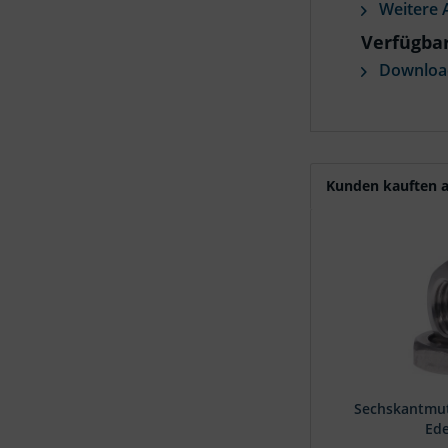
Weitere A
Verfügba
Download
Kunden kauften a
Sechskantmut
Ede