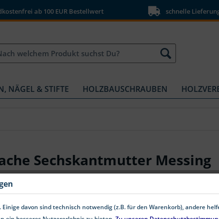
ostenfrei ab 100 EUR Bestellwert
schnelle Lieferun
N, NÄGEL & STIFTE
HOLZBAUSCHRAUBEN
HOLZVER
lache Sechskantmutter Messing
ngen
 Einige davon sind technisch notwendig (z.B. für den Warenkorb), andere hel
n ein besseres Nutzererlebnis zu bieten.
Zu unseren Datenschutzbestimmun