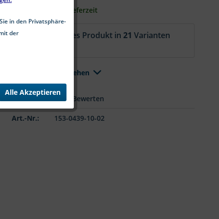
2-5 Werktage Lieferzeit
Sie in den Privatsphäre-
mit der
Aktuell ist dieses Produkt in
21
Varianten
erhältlich.
Alle Varianten ansehen
Alle Akzeptieren
Merken
Bewerten
Art.-Nr.:
153-0439-10-02