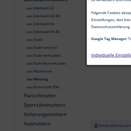
aus Edelstahl A2
Folgende Cookies akzept
aus Edelstahl A2-80
Einstellungen, dort kön
aus Edelstahl A4
Datenschutzerklärung 
aus Edelstahl A4-80
Google Tag Manager:
Tr
aus Stahl
aus Stahl verzinkt
Individuelle Einstel
aus Stahl verkupfert
aus Stahl feuerverzinkt
aus Aluminium
aus Messing
aus Kunststoff (PA)
Flanschmutter
Sperrzahnmuttern
Sicherungsmuttern
Hutmuttern
🤖
Dieses Bild wurde m