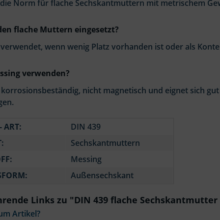
t die Norm für flache Sechskantmuttern mit metrischem Ge
n flache Muttern eingesetzt?
 verwendet, wenn wenig Platz vorhanden ist oder als Konte
sing verwenden?
 korrosionsbeständig, nicht magnetisch und eignet sich gut
en.
- ART:
DIN 439
:
Sechskantmuttern
FF:
Messing
SFORM:
Außensechskant
rende Links zu "DIN 439 flache Sechskantmutter
um Artikel?