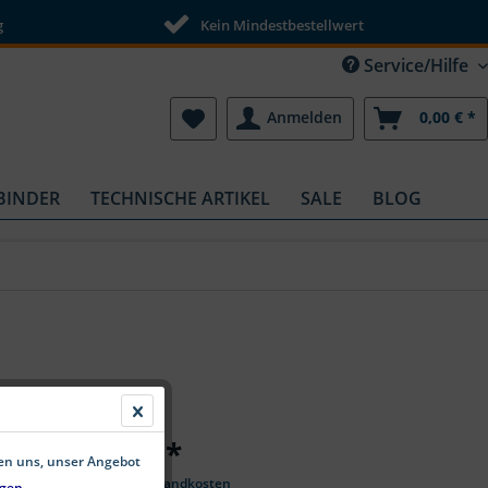
g
Kein Mindestbestellwert
Service/Hilfe
Anmelden
0,00 € *
BINDER
TECHNISCHE ARTIKEL
SALE
BLOG
ab 1,25 € *
fen uns, unser Angebot
*inkl. MwSt.
zzgl. Versandkosten
gen.