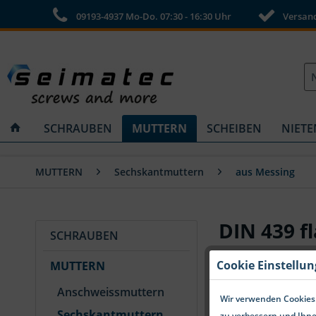
09193-4937 Mo-Do. 07:30 - 16:30 Uhr
Versandk
SCHRAUBEN
MUTTERN
SCHEIBEN
NIETE
MUTTERN
Sechskantmuttern
aus Messing
DIN 439 f
SCHRAUBEN
Cookie Einstellu
MUTTERN
Anschweissmuttern
Wir verwenden Cookies.
Sechskantmuttern
zu verbessern und Ihne