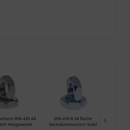
uttern DIN 439 A4
DIN 439 B 04 flache
DIN 439 
 mit Feingewinde
Sechskantmuttern Stahl
niedrige