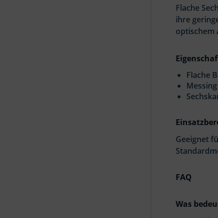
Flache Sec
ihre gerin
optischem 
Eigenschaf
Flache 
Messing 
Sechska
Einsatzber
Geeignet f
Standardmu
FAQ
Was bedeut