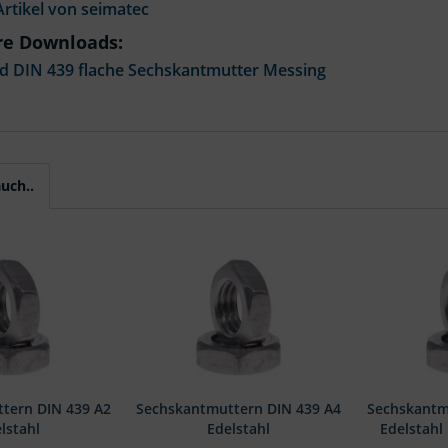
rtikel von seimatec
re Downloads:
 DIN 439 flache Sechskantmutter Messing
uch..
tern DIN 439 A2
Sechskantmuttern DIN 439 A4
Sechskantm
lstahl
Edelstahl
Edelstahl