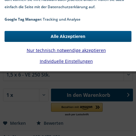
einfach die Seite mit der Datenschutzerklärung auf.
Google Tag Manager:
Tracking und Analyse
🤖
Dieses Bild wurde mit Künstlicher Intelligenz erstellt.
18,64 € *
Alle Akzeptieren
*inkl. MwSt.
zzgl. Versandkosten
Nur technisch notwendige akzeptieren
2-5 Werktage Lieferzeit
Individuelle Einstellungen
#DIN 1472 St | Ø x l in mm:
In den
Warenkorb
Merken
Bewerten