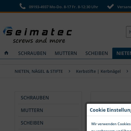
09193-4937 Mo-Do. 8-17 Fr. 8-12:30 Uhr
Versandk
SCHRAUBEN
MUTTERN
SCHEIBEN
NIETE
NIETEN, NÄGEL & STIFTE
Kerbstifte | Kerbnägel
SCHRAUBEN
Cookie Einstellu
MUTTERN
SCHEIBEN
Wir verwenden Cookies.
zu verbessern und Ihne