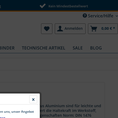
g
Kein Mindestbestellwert
Service/Hilfe
Anmelden
0,00 € *
BINDER
TECHNISCHE ARTIKEL
SALE
BLOG
ägel nach DIN 1476 aus Aluminium sind für leichte und
Kerbstruktur verbessert die Haltekraft im Werkstoff,
fen uns, unser Angebot
teilung ermöglicht. Eigenschaften Norm: DIN 1476
gen.