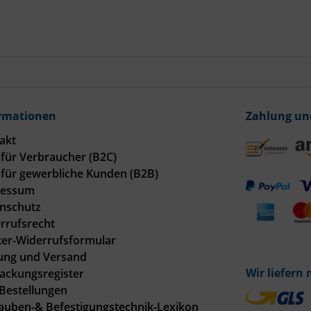
rmationen
Zahlung un
akt
für Verbraucher (B2C)
für gewerbliche Kunden (B2B)
ressum
nschutz
rrufsrecht
er-Widerrufsformular
ung und Versand
Wir liefern 
ackungsregister
Bestellungen
auben-& Befestigungstechnik-Lexikon