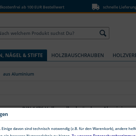
ostenfrei ab 100 EUR Bestellwert
schnelle Lieferun
N, NÄGEL & STIFTE
HOLZBAUSCHRAUBEN
HOLZVER
aus Aluminium
DIN 1476 Halbrundkerbnägel aus Aluminium
ngen
Halbrundkerbnägel DIN 1476 Aluminium Halbrundkerbn
korrosionsunempfindliche Befestigungen geeignet. Die 
 Einige davon sind technisch notwendig (z.B. für den Warenkorb), andere hel
während der Halbrundkopf eine gleichmäßige Druckver
n ein besseres Nutzererlebnis zu bieten.
Zu unseren Datenschutzbestimmun