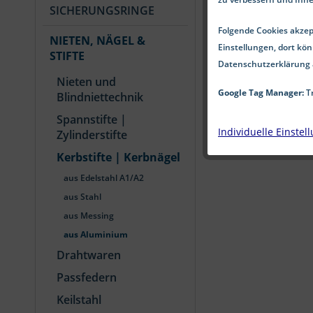
SICHERUNGSRINGE
Folgende Cookies akzept
NIETEN, NÄGEL &
Einstellungen, dort kön
STIFTE
Datenschutzerklärung 
Nieten und
Google Tag Manager:
Tr
Blindniettechnik
Spannstifte |
Individuelle Einstel
Zylinderstifte
Kerbstifte | Kerbnägel
aus Edelstahl A1/A2
aus Stahl
aus Messing
aus Aluminium
Drahtwaren
Passfedern
Keilstahl