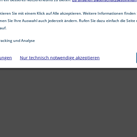
Material: Aluminium Kopf: Halbrundkopf Ausführung: 
Korrosionsbeständigkeit
ieren Sie mit einem Klick auf Alle akzeptieren. Weitere Informationen finden 
ab 9,40 € *
nen Sie Ihre Auswahl auch jederzeit ändern. Rufen Sie dazu einfach die Seite 
auf.
Details
acking und Analyse
lungen
Nur technisch notwendige akzeptieren
Merken