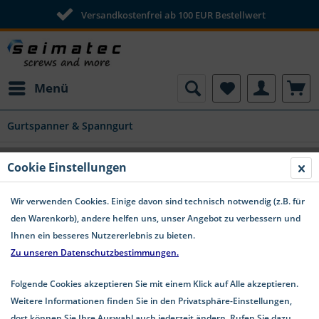
Versandkostenfrei ab 100 EUR Bestellwert
Menü
Gurtspanner & Spanngurt
Zurrgurte mit Ratsche und Haken 35 mm
Cookie Einstellungen
Band 2-teilig 0,5 m + 3,5 m
Wir verwenden Cookies. Einige davon sind technisch notwendig (z.B. für
den Warenkorb), andere helfen uns, unser Angebot zu verbessern und
Ihnen ein besseres Nutzererlebnis zu bieten.
Zu unseren Datenschutzbestimmungen.
Folgende Cookies akzeptieren Sie mit einem Klick auf Alle akzeptieren.
Weitere Informationen finden Sie in den Privatsphäre-Einstellungen,
dort können Sie Ihre Auswahl auch jederzeit ändern. Rufen Sie dazu