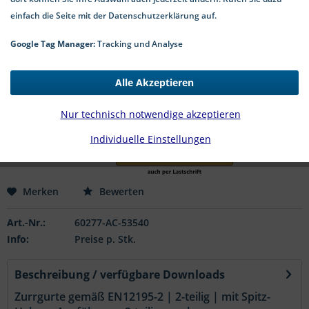
einfach die Seite mit der Datenschutzerklärung auf.
Google Tag Manager:
Tracking und Analyse
12,90 € *
*inkl. MwSt.
zzgl. Versandkosten
Alle Akzeptieren
1-3 Werktage Lieferzeit
Nur technisch notwendige akzeptieren
In den
Warenkorb
Individuelle Einstellungen
Merken
Bewerten
Art.-Nr.:
60277-AC-53540
Info:
Preise p. Stk.
Beschreibung / verfügbare Downloads
Zurrgurte gemäß EN12195-2 | 2-teilig | mit Spitz-