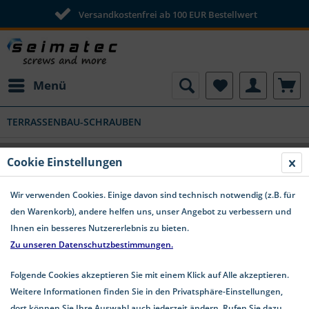
Versandkostenfrei ab 100 EUR Bestellwert
Menü
TERRASSENBAU-SCHRAUBEN
Terrassendielen Schrauben TX Edelstahl
Cookie Einstellungen
A4 - FH-DIY
Wir verwenden Cookies. Einige davon sind technisch notwendig (z.B. für
den Warenkorb), andere helfen uns, unser Angebot zu verbessern und
Ihnen ein besseres Nutzererlebnis zu bieten.
Zu unseren Datenschutzbestimmungen.
Folgende Cookies akzeptieren Sie mit einem Klick auf Alle akzeptieren.
Weitere Informationen finden Sie in den Privatsphäre-Einstellungen,
dort können Sie Ihre Auswahl auch jederzeit ändern. Rufen Sie dazu