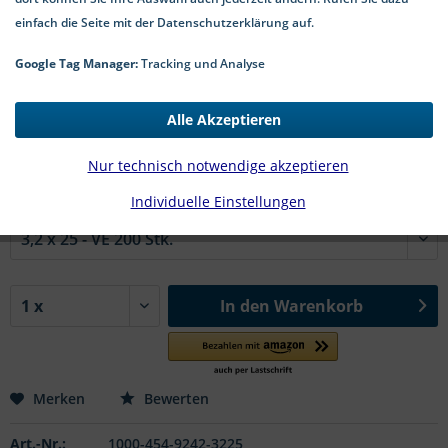
einfach die Seite mit der Datenschutzerklärung auf.
Google Tag Manager:
Tracking und Analyse
4,64 € *
Alle Akzeptieren
*inkl. MwSt.
zzgl. Versandkosten
2-5 Werktage Lieferzeit
Nur technisch notwendige akzeptieren
Individuelle Einstellungen
#92424 A4:
In den
Warenkorb
Merken
Bewerten
Art.-Nr.:
1000-454-9242-3225