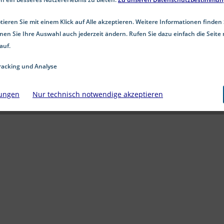
speziell entwickelt, um Ihre Anforderungen zu erfüllen
A2: Unsere Stellringe sind aus erstklassigem Edelstahl A
ieren Sie mit einem Klick auf Alle akzeptieren. Weitere Informationen finden 
ab 1,68 € *
nen Sie Ihre Auswahl auch jederzeit ändern. Rufen Sie dazu einfach die Seite 
auf.
Details
acking und Analyse
lungen
Nur technisch notwendige akzeptieren
Merken