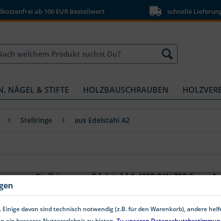
ostenfrei ab 100 EUR Bestellwert
schnelle Lieferun
N, NÄGEL & STIFTE
HOLZBAUSCHRAUBEN
HOLZVER
Stellringe
aus Edelstahl A2
Stellringe aus Edelstahl 1.4305 DIN 705 Form A
ngen
Stellringe | Stellring | Edelstahl A2 | DIN 705 | Form 
aus hochwertigem Edelstahl A2! Suchen Sie nach zuver
 Einige davon sind technisch notwendig (z.B. für den Warenkorb), andere hel
Stellringe DIN 705 Form A aus rostfreiem Edelstahl A2
n ein besseres Nutzererlebnis zu bieten.
Zu unseren Datenschutzbestimmun