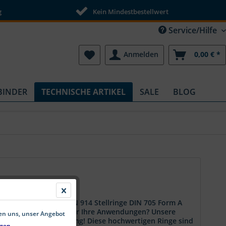
g
Kein Mindestbestellwert
Service/Hilfe
Anmelden
0,00 € *
BINDER
TECHNISCHE ARTIKEL
SALE
BLOG
A = mit Gewindestift DIN 914 Stellringe DIN 705 Form A
lässigen Stellringen für Ihre Anwendungen? Unsere
fen uns, unser Angebot
 sind die perfekte Lösung! Diese hochwertigen Ringe sind
gen.