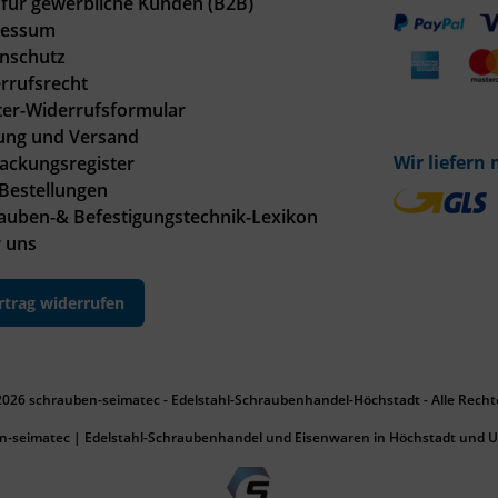
für gewerbliche Kunden (B2B)
ressum
nschutz
rrufsrecht
er-Widerrufsformular
ung und Versand
Wir liefern 
ackungsregister
Bestellungen
auben-& Befestigungstechnik-Lexikon
 uns
rtrag widerrufen
2026 schrauben-seimatec - Edelstahl-Schraubenhandel-Höchstadt - Alle Recht
n-seimatec | Edelstahl-Schraubenhandel und Eisenwaren in Höchstadt und