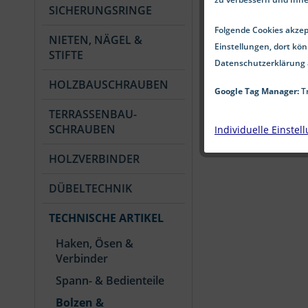
SICHERUNGSRINGE
Folgende Cookies akzept
NIETEN, NÄGEL &
Einstellungen, dort kön
STIFTE
Datenschutzerklärung 
HOLZBAUSCHRAUBEN
Google Tag Manager:
Tr
TERRASSENBAU-
SCHRAUBEN
Individuelle Einstel
HOLZVERBINDER
DÜBELTECHNIK
TECHNISCHE ARTIKEL
Haken, Ösen &
Verbinder
Spann- & Bedienteile
Bolzen &