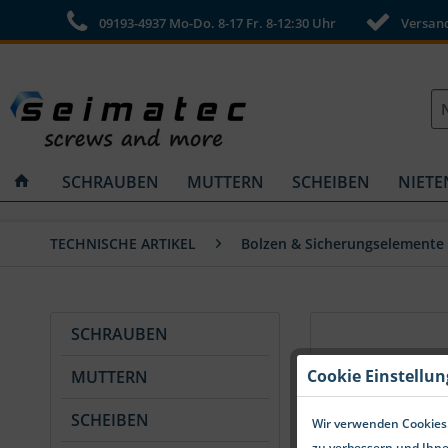
09193-4937 Mo-Do. 8-17 Fr. 8-12:30 Uhr
Versandk
SCHRAUBEN
MUTTERN
SCHEIBEN
NIETE
TECHNISCHE ARTIKEL
Bolzen & Sicherungselemente
SCHRAUBEN
Cookie Einstellu
MUTTERN
SCHEIBEN
Wir verwenden Cookies.
zu verbessern und Ihne