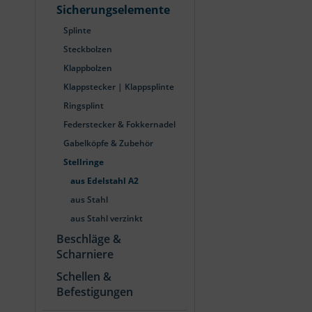
Sicherungselemente
Splinte
Steckbolzen
Klappbolzen
Klappstecker | Klappsplinte
Ringsplint
Federstecker & Fokkernadel
Gabelköpfe & Zubehör
Stellringe
aus Edelstahl A2
aus Stahl
aus Stahl verzinkt
Beschläge &
Scharniere
Schellen &
Befestigungen