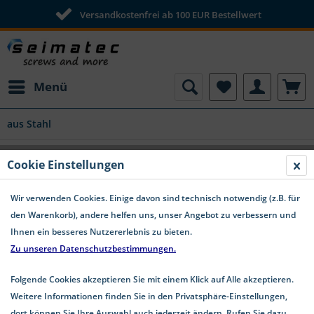
Versandkostenfrei ab 100 EUR Bestellwert
Menü
aus Stahl
ISO 2338 Zylinderstifte Toleranzfeld m6
Cookie Einstellungen
Stahl
Wir verwenden Cookies. Einige davon sind technisch notwendig (z.B. für
den Warenkorb), andere helfen uns, unser Angebot zu verbessern und
Ihnen ein besseres Nutzererlebnis zu bieten.
Zu unseren Datenschutzbestimmungen.
Folgende Cookies akzeptieren Sie mit einem Klick auf Alle akzeptieren.
Weitere Informationen finden Sie in den Privatsphäre-Einstellungen,
dort können Sie Ihre Auswahl auch jederzeit ändern. Rufen Sie dazu