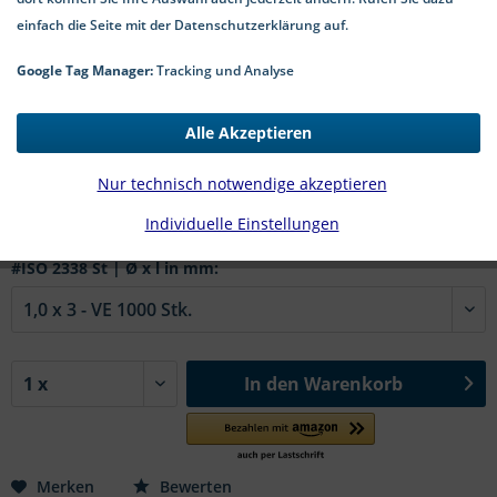
einfach die Seite mit der Datenschutzerklärung auf.
Google Tag Manager:
Tracking und Analyse
🤖
Dieses Bild wurde mit Künstlicher Intelligenz erstellt.
Alle Akzeptieren
32,28 € *
Nur technisch notwendige akzeptieren
*inkl. MwSt.
zzgl. Versandkosten
Individuelle Einstellungen
2-5 Werktage Lieferzeit
#ISO 2338 St | Ø x l in mm:
In den
Warenkorb
Merken
Bewerten