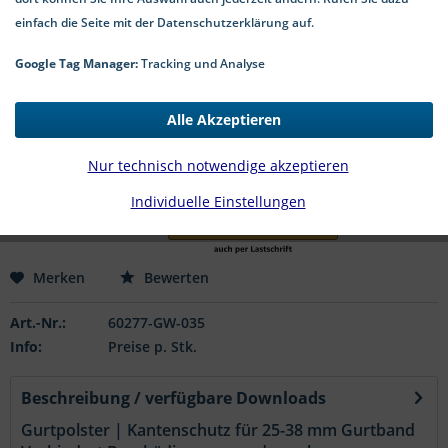
einfach die Seite mit der Datenschutzerklärung auf.
Google Tag Manager:
Tracking und Analyse
2,45 € *
*inkl. MwSt.
zzgl. Versandkosten
Alle Akzeptieren
1-4 Werktage Lieferzeit
Nur technisch notwendige akzeptieren
In den
Warenkorb
Individuelle Einstellungen
Merken
Bewerten
Art.-Nr.:
60277-GW-035
Info:
Preise p. Stk.
Beschreibung / verfügbare Downloads
Gurtpolster | Kantenschutz für 25-38 mm Gurtband