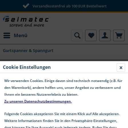
Versandkostenfrei ab 100 EUR Bestellwert
Menü
Gurtspanner & Spanngurt
Gurtpolster Kantenschutz für 25-38 mm
Cookie Einstellungen
Gurtband
Wir verwenden Cookies. Einige davon sind technisch notwendig (z.B. für
den Warenkorb), andere helfen uns, unser Angebot zu verbessern und
Ihnen ein besseres Nutzererlebnis zu bieten.
Zu unseren Datenschutzbestimmungen.
Folgende Cookies akzeptieren Sie mit einem Klick auf Alle akzeptieren.
Weitere Informationen finden Sie in den Privatsphäre-Einstellungen,
dort können Sie Ihre Auswahl auch jederzeit ändern. Rufen Sie dazu