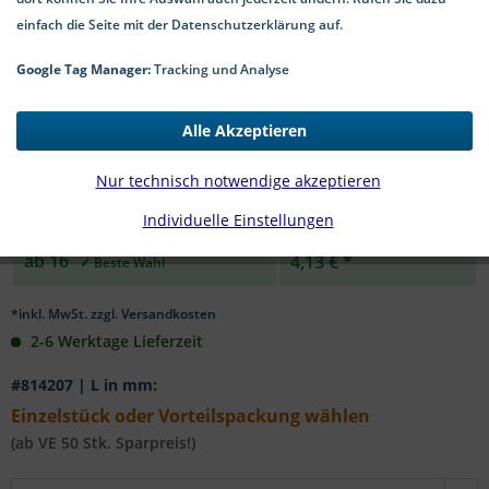
einfach die Seite mit der Datenschutzerklärung auf.
Google Tag Manager:
Tracking und Analyse
Menge:
Preis p. Stk.
Alle Akzeptieren
bis
7
4,92 € *
Nur technisch notwendige akzeptieren
ab
8
4,43 € *
Individuelle Einstellungen
ab
16
4,13 € *
*inkl. MwSt.
zzgl. Versandkosten
2-6 Werktage Lieferzeit
#814207 | L in mm:
Einzelstück oder Vorteilspackung wählen
(ab VE 50 Stk. Sparpreis!)