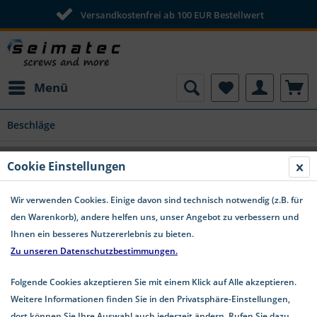
Versandkostenfrei ab 100 EUR Bestellwert
Menü
Beschläge
Gurtbandbügel aus Edelstahl A4 "Design"
Cookie Einstellungen
#8142
Wir verwenden Cookies. Einige davon sind technisch notwendig (z.B. für
den Warenkorb), andere helfen uns, unser Angebot zu verbessern und
Ihnen ein besseres Nutzererlebnis zu bieten.
Zu unseren Datenschutzbestimmungen.
Folgende Cookies akzeptieren Sie mit einem Klick auf Alle akzeptieren.
Weitere Informationen finden Sie in den Privatsphäre-Einstellungen,
dort können Sie Ihre Auswahl auch jederzeit ändern. Rufen Sie dazu