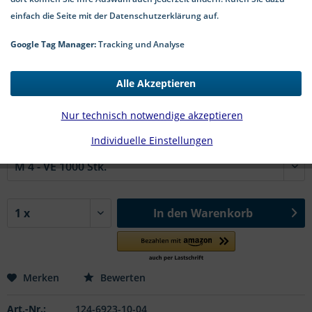
einfach die Seite mit der Datenschutzerklärung auf.
Google Tag Manager:
Tracking und Analyse
11,80 € *
Alle Akzeptieren
*inkl. MwSt.
zzgl. Versandkosten
2-5 Werktage Lieferzeit
Nur technisch notwendige akzeptieren
Individuelle Einstellungen
#DIN 6923 St zn | Ø in mm:
In den
Warenkorb
Merken
Bewerten
Art.-Nr.:
124-6923-10-04