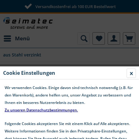
Versandkostenfrei ab 100 EUR Bestellwert
Menü
aus Stahl verzinkt
DIN 6923 Sechskantmuttern mit Flansch
Cookie Einstellungen
(Bundmuttern) Fkl. 8
Wir verwenden Cookies. Einige davon sind technisch notwendig (z.B. für
den Warenkorb), andere helfen uns, unser Angebot zu verbessern und
Ihnen ein besseres Nutzererlebnis zu bieten.
Zu unseren Datenschutzbestimmungen.
Folgende Cookies akzeptieren Sie mit einem Klick auf Alle akzeptieren.
Weitere Informationen finden Sie in den Privatsphäre-Einstellungen,
dort können Sie Ihre Auswahl auch jederzeit ändern. Rufen Sie dazu