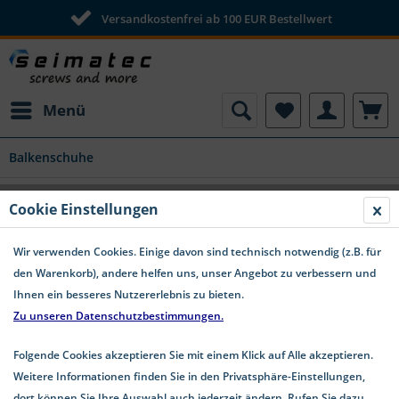
Versandkostenfrei ab 100 EUR Bestellwert
Menü
Balkenschuhe
Balkenschuh Typ A Links | Rechts Stahl
Cookie Einstellungen
sendzimirverzinkt
Wir verwenden Cookies. Einige davon sind technisch notwendig (z.B. für
den Warenkorb), andere helfen uns, unser Angebot zu verbessern und
Ihnen ein besseres Nutzererlebnis zu bieten.
Zu unseren Datenschutzbestimmungen.
Folgende Cookies akzeptieren Sie mit einem Klick auf Alle akzeptieren.
Weitere Informationen finden Sie in den Privatsphäre-Einstellungen,
dort können Sie Ihre Auswahl auch jederzeit ändern. Rufen Sie dazu