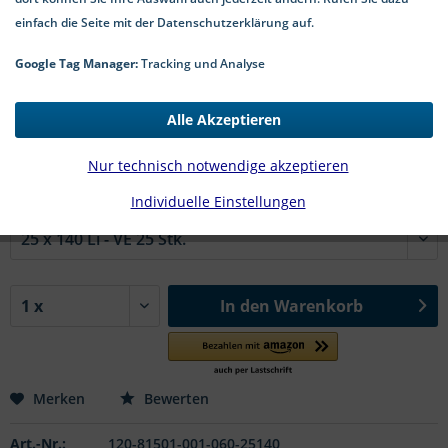
einfach die Seite mit der Datenschutzerklärung auf.
Google Tag Manager:
Tracking und Analyse
52,34 € *
Alle Akzeptieren
*inkl. MwSt.
zzgl. Versandkosten
2-5 Werktage Lieferzeit
Nur technisch notwendige akzeptieren
Individuelle Einstellungen
#81501 Typ A r+l | b x h in mm:
In den
Warenkorb
Merken
Bewerten
Art.-Nr.:
120-81501-001-060-25140