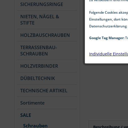
SICHERUNGSRINGE
Folgende Cookies akzept
NIETEN, NÄGEL &
Einstellungen, dort kön
STIFTE
Datenschutzerklärung 
HOLZBAUSCHRAUBEN
Google Tag Manager:
Tr
TERRASSENBAU-
SCHRAUBEN
Individuelle Einstel
HOLZVERBINDER
DÜBELTECHNIK
TECHNISCHE ARTIKEL
Sortimente
SALE
Schrauben
Beschreibung / v