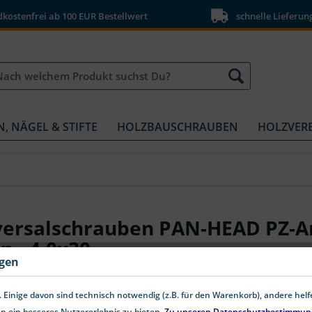
ostenfrei ab 100 EUR Bestellwert
schnelle Lieferun
N, NÄGEL & STIFTE
HOLZBAUSCHRAUBEN
HOLZVER
versalschrauben PAN-HEAD PZ-A
n - 4,0x30
ngen
 Einige davon sind technisch notwendig (z.B. für den Warenkorb), andere hel
n ein besseres Nutzererlebnis zu bieten.
Zu unseren Datenschutzbestimmun