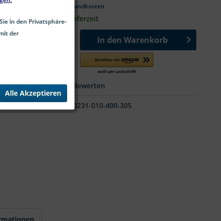
*inkl. MwSt.
zzgl. Versandkosten
1-4 Werktage Lieferzeit
Sie in den Privatsphäre-
mit der
In den
Warenkorb
Merken
Bewerten
Alle Akzeptieren
Art.-Nr.:
9999-0231-010-400-305
ormationen