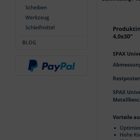
Scheiben
Werkzeug
Schleifmittel
Produkti
4,0x30"
BLOG
SPAX Unive
Abmessun
Restposten
SPAX Univ
Metallbes
Vorteile au
Optimier
Hohe Ko