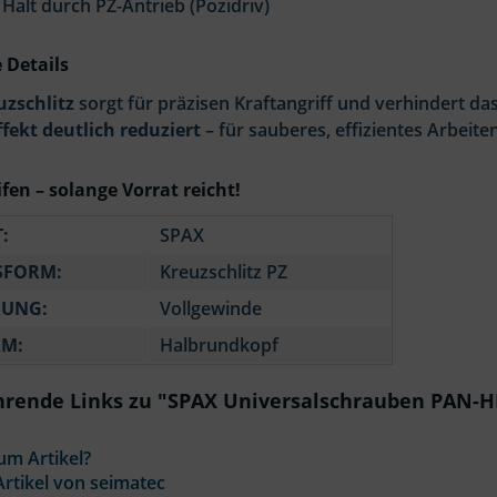
 Halt durch PZ-Antrieb (Pozidriv)
 Details
uzschlitz
sorgt für präzisen Kraftangriff und verhindert d
fekt deutlich reduziert
– für sauberes, effizientes Arbeiten
ifen – solange Vorrat reicht!
:
SPAX
SFORM:
Kreuzschlitz PZ
RUNG:
Vollgewinde
M:
Halbrundkopf
hrende Links zu "SPAX Universalschrauben PAN-H
um Artikel?
rtikel von seimatec