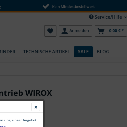
g
Kein Mindestbestellwert
Service/Hilfe
Anmelden
0,00 € *
BINDER
TECHNISCHE ARTIKEL
SALE
BLOG
ntrieb WIROX
10,99 € *
fen uns, unser Angebot
gen.