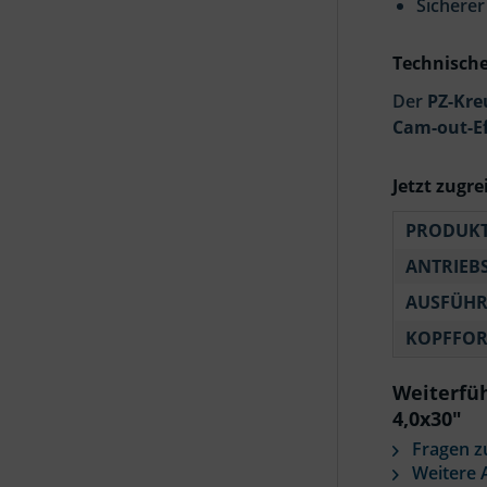
Sicherer
Technische
Der
PZ-Kre
Cam-out-Ef
Jetzt zugre
PRODUKT
ANTRIEB
AUSFÜH
KOPFFOR
Weiterfü
4,0x30"
Fragen z
Weitere A