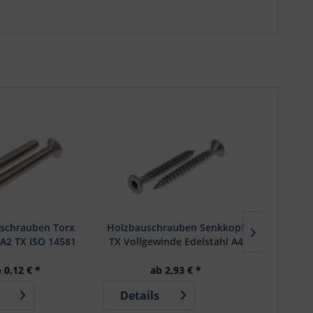
schrauben Torx
Holzbauschrauben Senkkopf
Sechskan
 A2 TX ISO 14581
TX Vollgewinde Edelstahl A4
#9047 - FH-DIY
 0,12 € *
ab 2,93 € *
Details
Detai