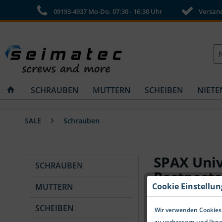
09193-4937 Mo-Do. 07:30 - 16:30 Uhr
Versandk
SCHRAUBEN
MUTTERN
SCHEIBEN
NIETE
SALE
Schrauben
SPAX Uni
SCHRAUBEN
Restposte
Cookie Einstellu
MUTTERN
SCHEIBEN
Wir verwenden Cookies.
zu verbessern und Ihne