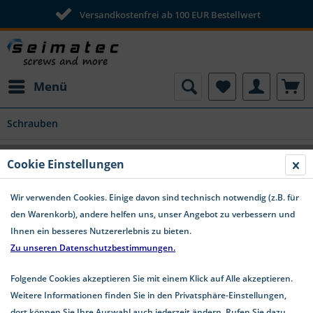
Versandkostenfrei ab 100 EUR Bestellwert
Menü
Schrauben
SPAX Universalschrauben PAN-HEAD PZ-
Cookie Einstellungen
Antrieb WIROX Restposten - 3,5x20
Wir verwenden Cookies. Einige davon sind technisch notwendig (z.B. für
den Warenkorb), andere helfen uns, unser Angebot zu verbessern und
Ihnen ein besseres Nutzererlebnis zu bieten.
Zu unseren Datenschutzbestimmungen.
Folgende Cookies akzeptieren Sie mit einem Klick auf Alle akzeptieren.
Weitere Informationen finden Sie in den Privatsphäre-Einstellungen,
dort können Sie Ihre Auswahl auch jederzeit ändern. Rufen Sie dazu