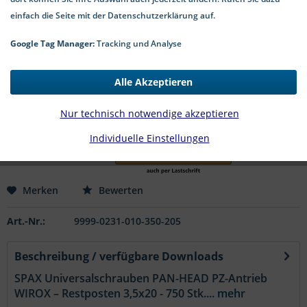
einfach die Seite mit der Datenschutzerklärung auf.
Google Tag Manager:
Tracking und Analyse
8,99 € *
*inkl. MwSt.
zzgl. Versandkosten
Alle Akzeptieren
1-4 Werktage Lieferzeit
Nur technisch notwendige akzeptieren
In den
Warenkorb
Individuelle Einstellungen
Merken
Bewerten
Art.-Nr.:
9999-0231-010-350-205
Beschreibung / verfügbare Downloads
SPAX Universalschrauben PAN-HEAD PZ-Antrieb
WIROX – Restposten 3,5x20 - 750 Stk....
mehr