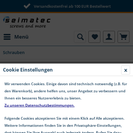
Versandkostenfrei ab 100 EUR Bestellwert
Menü
Schrauben
SPAX Universalschraube T-Star Stahl
Cookie Einstellungen
verzinkt Senkkopf Restposten - 4,5x20
Wir verwenden Cookies. Einige davon sind technisch notwendig (z.B. für
den Warenkorb), andere helfen uns, unser Angebot zu verbessern und
Ihnen ein besseres Nutzererlebnis zu bieten.
Zu unseren Datenschutzbestimmungen.
Folgende Cookies akzeptieren Sie mit einem Klick auf Alle akzeptieren.
Weitere Informationen finden Sie in den Privatsphäre-Einstellungen,
dort können Sie Ihre Auswahl auch jederzeit ändern. Rufen Sie dazu