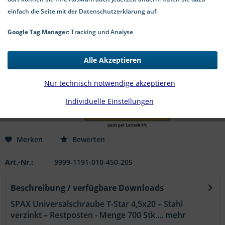
einfach die Seite mit der Datenschutzerklärung auf.
Google Tag Manager:
Tracking und Analyse
5,99 € *
*inkl. MwSt.
zzgl. Versandkosten
Alle Akzeptieren
1-4 Werktage Lieferzeit
Nur technisch notwendige akzeptieren
In den
Warenkorb
Individuelle Einstellungen
Merken
Bewerten
Art.-Nr.:
9999-1191-010-450-205
Beschreibung / verfügbare Downloads
SPAX Universalschraube T-Star 4,5x20 – Stahl
verzinkt – Restposten - Menge 700 Stk....
mehr