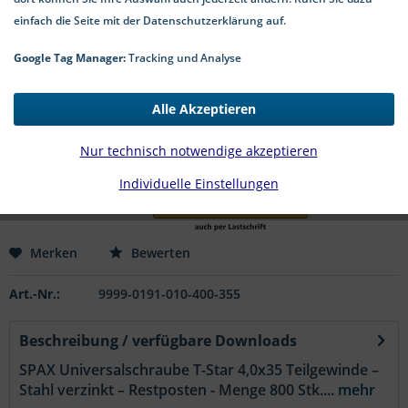
einfach die Seite mit der Datenschutzerklärung auf.
Google Tag Manager:
Tracking und Analyse
8,99 € *
*inkl. MwSt.
zzgl. Versandkosten
Alle Akzeptieren
1-4 Werktage Lieferzeit
Nur technisch notwendige akzeptieren
In den
Warenkorb
Individuelle Einstellungen
Merken
Bewerten
Art.-Nr.:
9999-0191-010-400-355
Beschreibung / verfügbare Downloads
SPAX Universalschraube T-Star 4,0x35 Teilgewinde –
Stahl verzinkt – Restposten - Menge 800 Stk....
mehr