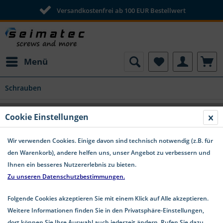
Versandkostenfrei ab 100 EUR Bestellwert
Menü
Schrauben
SPAX Universalschraube T-Star Stahl
Cookie Einstellungen
verzinkt Senkkopf Restposten - 4,0x35
Wir verwenden Cookies. Einige davon sind technisch notwendig (z.B. für
den Warenkorb), andere helfen uns, unser Angebot zu verbessern und
Ihnen ein besseres Nutzererlebnis zu bieten.
Zu unseren Datenschutzbestimmungen.
Folgende Cookies akzeptieren Sie mit einem Klick auf Alle akzeptieren.
Weitere Informationen finden Sie in den Privatsphäre-Einstellungen,
dort können Sie Ihre Auswahl auch jederzeit ändern. Rufen Sie dazu