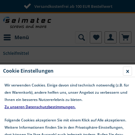
Versandkostenfrei ab 100 EUR Bestellwert
Menü
Schleifmittel
SFK 655 Schleiffix Handklotz 80x50x20
Cookie Einstellungen
mm K 30 - Restposten
Wir verwenden Cookies. Einige davon sind technisch notwendig (z.B. für
den Warenkorb), andere helfen uns, unser Angebot zu verbessern und
Ihnen ein besseres Nutzererlebnis zu bieten.
Zu unseren Datenschutzbestimmungen.
Folgende Cookies akzeptieren Sie mit einem Klick auf Alle akzeptieren.
Weitere Informationen finden Sie in den Privatsphäre-Einstellungen,
dort können Sie Ihre Auswahl auch jederzeit ändern. Rufen Sie dazu