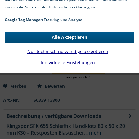
einfach die Seite mit der Datenschutzerklärung auf.
Google Tag Manager:
Tracking und Analyse
3,49 € *
*inkl. MwSt.
zzgl. Versandkosten
Alle Akzeptieren
1-4 Werktage Lieferzeit
Nur technisch notwendige akzeptieren
In den
Warenkorb
Individuelle Einstellungen
Merken
Bewerten
Art.-Nr.:
60339-13800
Beschreibung / verfügbare Downloads
Klingspor SFK 655 Schleiffix Handklotz 80 x 50 x 20
mm K30 – Restposten Elastischer...
mehr