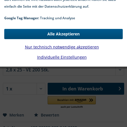
einfach die Seite mit der Datenschutzerklärung auf.
Google Tag Manager:
Tracking und Analyse
🤖
Dieses Bild wurde mit Künstlicher Intelligenz erstellt.
2,05 € *
Alle Akzeptieren
*inkl. MwSt.
zzgl. Versandkosten
Nur technisch notwendige akzeptieren
2-5 Werktage Lieferzeit
Individuelle Einstellungen
#89808 | Ø x l in mm:
In den
Warenkorb
Merken
Bewerten