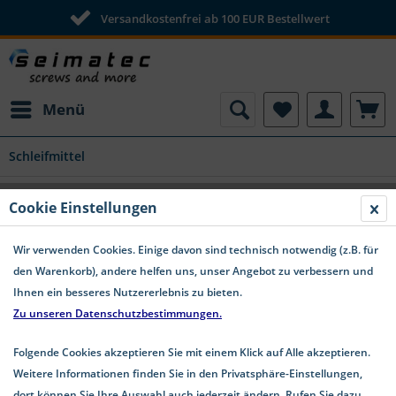
Versandkostenfrei ab 100 EUR Bestellwert
Menü
Schleifmittel
PS 33 BK Schleifstreifen Kletthaftend
Cookie Einstellungen
70x125 mm o. Lochung K150 - Restposten
10 Stk.
Wir verwenden Cookies. Einige davon sind technisch notwendig (z.B. für
den Warenkorb), andere helfen uns, unser Angebot zu verbessern und
Ihnen ein besseres Nutzererlebnis zu bieten.
Zu unseren Datenschutzbestimmungen.
Folgende Cookies akzeptieren Sie mit einem Klick auf Alle akzeptieren.
Weitere Informationen finden Sie in den Privatsphäre-Einstellungen,
dort können Sie Ihre Auswahl auch jederzeit ändern. Rufen Sie dazu