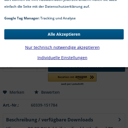
einfach die Seite mit der Datenschutzerklärung auf.
Google Tag Manager:
Tracking und Analyse
1,99 € *
Alle Akzeptieren
Inhalt:
10 Stk. (0,20 € * / 1 Stk.)
*inkl. MwSt.
zzgl. Versandkosten
Nur technisch notwendige akzeptieren
1-4 Werktage Lieferzeit
Individuelle Einstellungen
In den
Warenkorb
Merken
Bewerten
Art.-Nr.:
60339-151784
Beschreibung / verfügbare Downloads