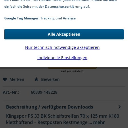
einfach die Seite mit der Datenschutzerklärung auf.
Google Tag Manager:
Tracking und Analyse
15,90 € *
*inkl. MwSt.
zzgl. Versandkosten
Alle Akzeptieren
1-4 Werktage Lieferzeit
Nur technisch notwendige akzeptieren
In den
Warenkorb
Individuelle Einstellungen
Merken
Bewerten
Art.-Nr.:
60339-148228
Beschreibung / verfügbare Downloads
Klingspor PS 33 BK Schleifstreifen 70 x 125 mm K180
kletthaftend – Restposten Restmenge:...
mehr