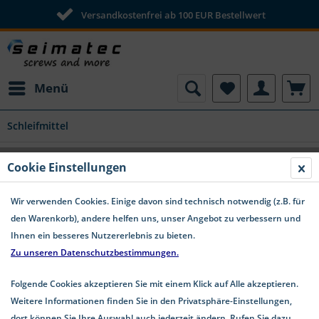
Versandkostenfrei ab 100 EUR Bestellwert
Menü
Schleifmittel
PS 33 BK Schleifstreifen 70x125 mm
Cookie Einstellungen
Kletthaftend K 180 - Restposten 100 Stk.
Wir verwenden Cookies. Einige davon sind technisch notwendig (z.B. für
den Warenkorb), andere helfen uns, unser Angebot zu verbessern und
Ihnen ein besseres Nutzererlebnis zu bieten.
Zu unseren Datenschutzbestimmungen.
Folgende Cookies akzeptieren Sie mit einem Klick auf Alle akzeptieren.
Weitere Informationen finden Sie in den Privatsphäre-Einstellungen,
dort können Sie Ihre Auswahl auch jederzeit ändern. Rufen Sie dazu