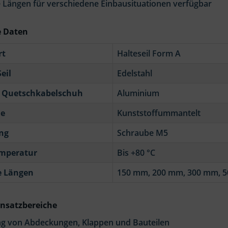
 Längen für verschiedene Einbausituationen verfügbar
e Daten
rt
Halteseil Form A
eil
Edelstahl
 Quetschkabelschuh
Aluminium
he
Kunststoffummantelt
ng
Schraube M5
emperatur
Bis +80 °C
e Längen
150 mm, 200 mm, 300 mm, 
insatzbereiche
ng von Abdeckungen, Klappen und Bauteilen