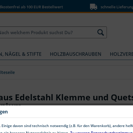
ostenfrei ab 100 EUR Bestellwert
schnelle Lieferun
N, NÄGEL & STIFTE
HOLZBAUSCHRAUBEN
HOLZVER
lteseile
 aus Edelstahl Klemme und Que
inium
ngen
 Einige davon sind technisch notwendig (z.B. für den Warenkorb), andere hel
n ein besseres Nutzererlebnis zu bieten.
Zu unseren Datenschutzbestimmun