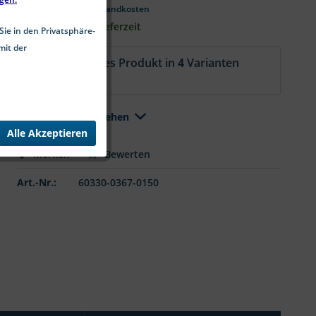
*inkl. MwSt.
zzgl. Versandkosten
1-4 Werktage Lieferzeit
Sie in den Privatsphäre-
mit der
Aktuell ist dieses Produkt in
4
Varianten
erhältlich.
Alle Varianten ansehen
Alle Akzeptieren
Merken
Bewerten
Art.-Nr.:
60330-0367-0150