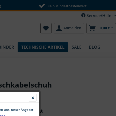
g
Kein Mindestbestellwert
Service/Hilfe
Anmelden
0,00 € *
BINDER
TECHNISCHE ARTIKEL
SALE
BLOG
tschkabelschuh
ab 2,60 € *
fen uns, unser Angebot
gen.