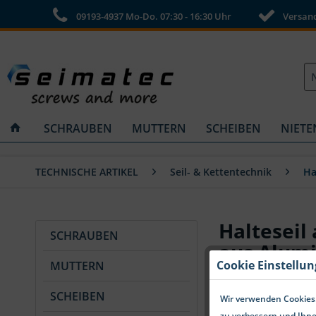
09193-4937 Mo-Do. 07:30 - 16:30 Uhr
Versandk
SCHRAUBEN
MUTTERN
SCHEIBEN
NIETE
TECHNISCHE ARTIKEL
Seil- & Kettentechnik
Ha
Halteseil
SCHRAUBEN
aus Alum
Cookie Einstellu
MUTTERN
SCHEIBEN
Wir verwenden Cookies.
zu verbessern und Ihne