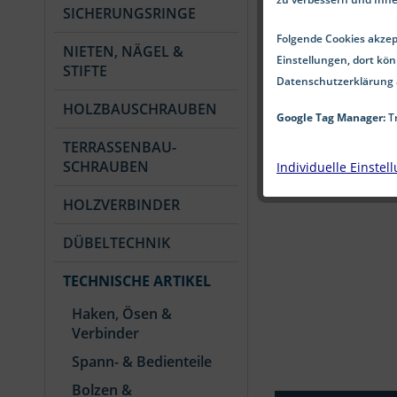
SICHERUNGSRINGE
Folgende Cookies akzept
NIETEN, NÄGEL &
Einstellungen, dort kön
STIFTE
Datenschutzerklärung 
HOLZBAUSCHRAUBEN
Google Tag Manager:
Tr
TERRASSENBAU-
SCHRAUBEN
Individuelle Einstel
HOLZVERBINDER
DÜBELTECHNIK
TECHNISCHE ARTIKEL
Haken, Ösen &
Verbinder
Spann- & Bedienteile
Bolzen &