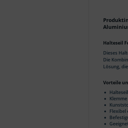
Produkti
Alumini
Halteseil 
Dieses Halt
Die Kombin
Lösung, die
Vorteile u
Haltesei
Klemme 
Kunstst
Flexibel
Befestig
Geeignet