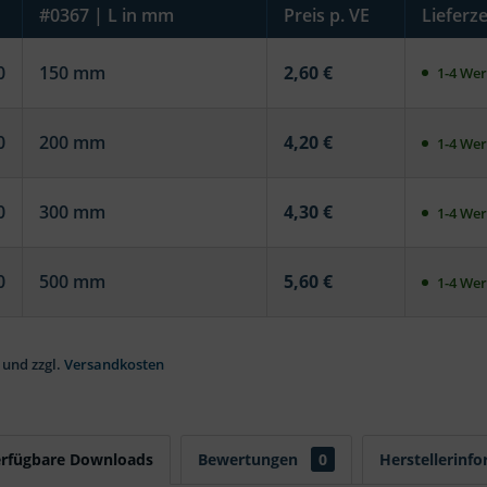
#0367 | L in mm
Preis p. VE
Lieferze
0
150 mm
2,60 €
1-4 Wer
0
200 mm
4,20 €
1-4 Wer
0
300 mm
4,30 €
1-4 Wer
0
500 mm
5,60 €
1-4 Wer
 und zzgl.
Versandkosten
erfügbare Downloads
Bewertungen
0
Herstellerinf