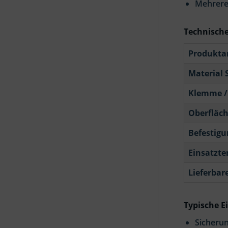
Mehrere
Technisch
Produkta
Material S
Klemme /
Oberfläc
Befestigu
Einsatzt
Lieferbar
Typische E
Sicheru