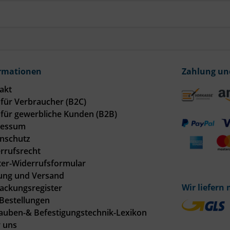
rmationen
Zahlung un
akt
für Verbraucher (B2C)
für gewerbliche Kunden (B2B)
ressum
nschutz
rrufsrecht
er-Widerrufsformular
ung und Versand
Wir liefern 
ackungsregister
Bestellungen
auben-& Befestigungstechnik-Lexikon
 uns