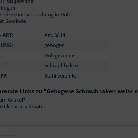
: Holzgewinde
ebogen
: Direktverschraubung in Holz
it Gewinde
- ART:
Art. 88141
RUNG:
gebogen
:
Holzgewinde
:
Schraubhaken
FF:
Stahl verzinkt
hrende Links zu "Gebogene Schraubhaken weiss mi
um Artikel?
rtikel von seimatec