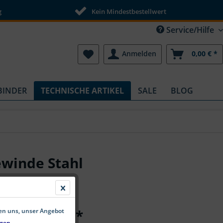
g
Kein Mindestbestellwert
Service/Hilfe
Anmelden
0,00 € *
BINDER
TECHNISCHE ARTIKEL
SALE
BLOG
winde Stahl
ab 3,90 € *
fen uns, unser Angebot
gen.