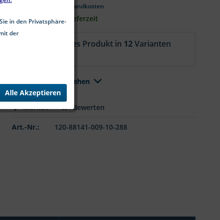
*inkl. MwSt.
zzgl. Versandkosten
2-5 Werktage Lieferzeit
Sie in den Privatsphäre-
mit der
Aktuell ist dieses Produkt in
12
Varianten
erhältlich.
Alle Varianten ansehen
Alle Akzeptieren
Merken
Bewerten
Art.-Nr.:
120-88141-009-10-288