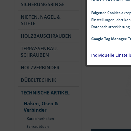
SICHERUNGSRINGE
Folgende Cookies akzept
NIETEN, NÄGEL &
Einstellungen, dort kön
STIFTE
Datenschutzerklärung 
HOLZBAUSCHRAUBEN
Google Tag Manager:
Tr
TERRASSENBAU-
SCHRAUBEN
Individuelle Einstel
HOLZVERBINDER
DÜBELTECHNIK
TECHNISCHE ARTIKEL
Haken, Ösen &
Verbinder
Karabinerhaken
Schraubösen