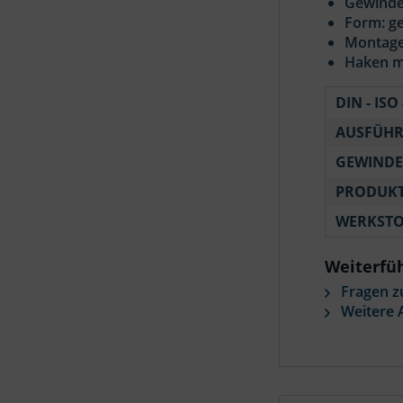
Gewinde
Form: g
Montage
Haken m
DIN - ISO 
AUSFÜH
GEWINDE
PRODUKT
WERKSTO
Weiterfü
Fragen z
Weitere A