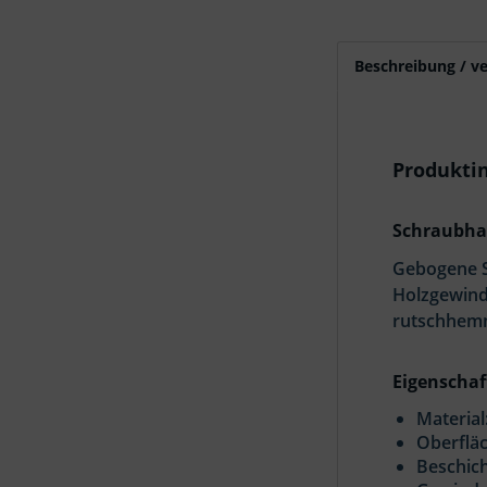
Beschreibung / v
Produkti
Schraubhak
Gebogene S
Holzgewind
rutschhem
Eigenschaf
Material
Oberfläc
Beschich