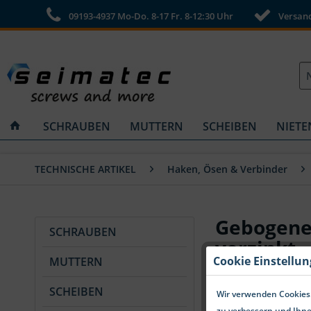
09193-4937 Mo-Do. 8-17 Fr. 8-12:30 Uhr
Versandk
SCHRAUBEN
MUTTERN
SCHEIBEN
NIETE
TECHNISCHE ARTIKEL
Haken, Ösen & Verbinder
Gebogene
SCHRAUBEN
verzinkt
Cookie Einstellu
MUTTERN
SCHEIBEN
Wir verwenden Cookies.
zu verbessern und Ihne