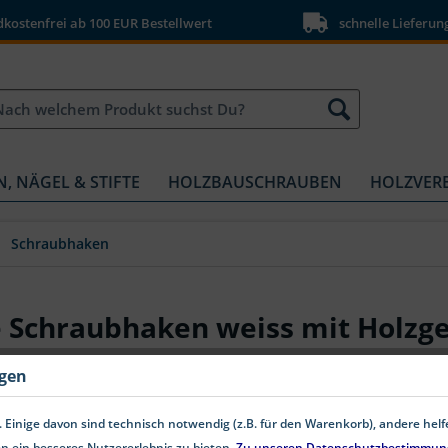
ostenfrei ab 100 EUR Bestellwert
schnelle Lieferun
N, NÄGEL & STIFTE
HOLZBAUSCHRAUBEN
HOLZVER
Schraubhaken
 Schraubhaken weiss mit Holzge
ngen
 Einige davon sind technisch notwendig (z.B. für den Warenkorb), andere hel
n ein besseres Nutzererlebnis zu bieten.
Zu unseren Datenschutzbestimmun