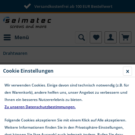
Versandkostenfrei ab 100 EUR Bestellwert
Menü
Drahtwaren
DIN 1151 Drahtstifte Form B aus Stahl
Cookie Einstellungen
feuerverzinkt
Wir verwenden Cookies. Einige davon sind technisch notwendig (z.B. für
den Warenkorb), andere helfen uns, unser Angebot zu verbessern und
Ihnen ein besseres Nutzererlebnis zu bieten.
Zu unseren Datenschutzbestimmungen.
Folgende Cookies akzeptieren Sie mit einem Klick auf Alle akzeptieren.
Weitere Informationen finden Sie in den Privatsphäre-Einstellungen,
dort können Sie Ihre Auswahl auch jederzeit ändern. Rufen Sie dazu