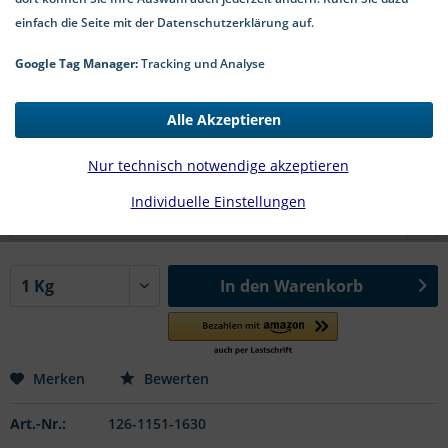
einfach die Seite mit der Datenschutzerklärung auf.
Google Tag Manager:
Tracking und Analyse
9,96 € *
*inkl. MwSt.
zzgl. Versandkosten
Alle Akzeptieren
2-5 Werktage Lieferzeit
Nur technisch notwendige akzeptieren
#DIN 1151 TZn | Ø x l in mm:
Individuelle Einstellungen
In den
Warenkorb
Merken
Bewerten
Art.-Nr.:
126-1151-1630