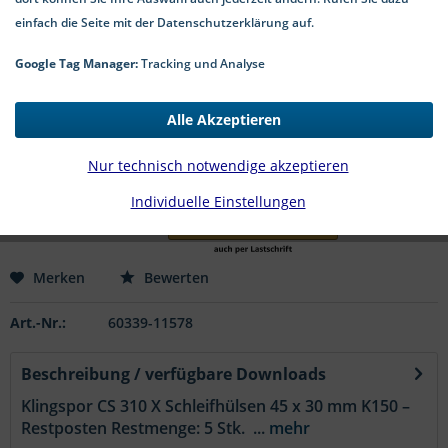
einfach die Seite mit der Datenschutzerklärung auf.
Google Tag Manager:
Tracking und Analyse
3,99 € *
*inkl. MwSt.
zzgl. Versandkosten
Alle Akzeptieren
1-4 Werktage Lieferzeit
Nur technisch notwendige akzeptieren
In den
Warenkorb
Individuelle Einstellungen
Merken
Bewerten
Art.-Nr.:
60339-11578
Beschreibung / verfügbare Downloads
Klingspor CS 310 X Schleifhülsen 45 x 30 mm K150 –
Restposten Restmenge: 5 Stk. ...
mehr