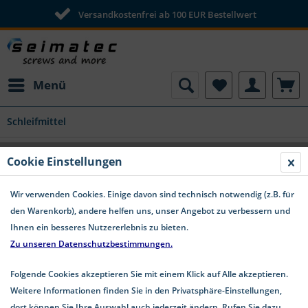
Versandkostenfrei ab 100 EUR Bestellwert
Menü
Schleifmittel
CS 310 X Schleifhülsen 45 x 30 mm K 150 -
Cookie Einstellungen
Restposten - 5 Stk.
Wir verwenden Cookies. Einige davon sind technisch notwendig (z.B. für
den Warenkorb), andere helfen uns, unser Angebot zu verbessern und
Ihnen ein besseres Nutzererlebnis zu bieten.
Zu unseren Datenschutzbestimmungen.
Folgende Cookies akzeptieren Sie mit einem Klick auf Alle akzeptieren.
Weitere Informationen finden Sie in den Privatsphäre-Einstellungen,
dort können Sie Ihre Auswahl auch jederzeit ändern. Rufen Sie dazu